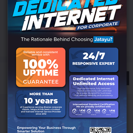
Cyber
DATA
Data Science
Development
Digital
EDUCATION
Indonesia
LANDING
Innovation
Internet
ISP
Jatayu
Marketing
Online
Search
Categories
Branding
(6)