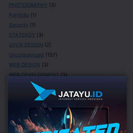
PHOTOGRAPHY
(3)
Portfolio
(1)
Security
(1)
STATERGY
(3)
UI/UX DEISGN
(2)
Uncategorized
(157)
WEB DESIGN
(3)
WEB DEVELOPMENT
(3)
Popular Tags
APPS
BOOK
Business
AI
Algorithm
CHARITY