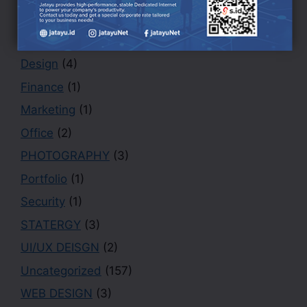
BRANDING DESIGN
(3)
Creative
(1)
Design
(4)
Finance
(1)
Marketing
(1)
Office
(2)
PHOTOGRAPHY
(3)
Portfolio
(1)
Security
(1)
STATERGY
(3)
UI/UX DEISGN
(2)
Uncategorized
(157)
WEB DESIGN
(3)